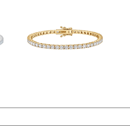
BRAC
2mm Moissanite S925 TENNIS BRAC
ELET - Gold
¥28,800