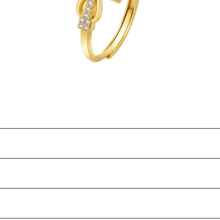
A RI
GLASS RIBBON CROSS ZIRCONIA RI
NG - Gold
¥13,600
0