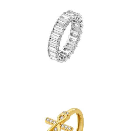
RCON
GLASS CLEAR BAGUETTE 5A ZIRCON
GL
IA S925 RING - Silver
¥13,600