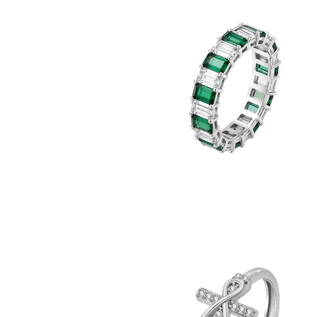
GLASS GREEN BAGUETTE 5A ZI
IA S925 RING -Silver
¥13,600