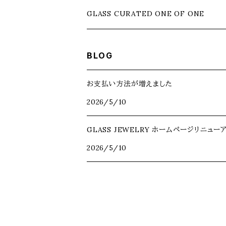
チェーントップ
チェーン
アンクレット
ブレスレット
ネックレス
GLASS CURATED ONE OF ONE
チェーントップ
チェーン
リング
アンクレット
ブレスレット
GLASS CURATED｜NEW
BLOG
チェーントップ
ピアス
リング
アンクレット
GLASS CURATED｜USED
お支払い方法が増えました
2026/5/10
ピアス
リング
GLASS JEWELRY ホームページリニュ
ピアス
2026/5/10