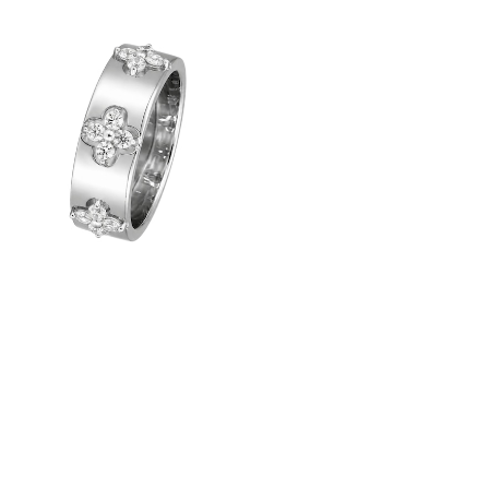
ASS FLOWER ZIRCONIA WIDE RI
NG - Silver
¥13,600