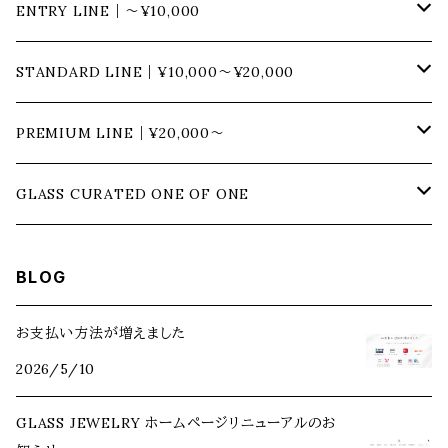
ENTRY LINE｜〜¥10,000
ネックレス
STANDARD LINE｜¥10,000〜¥20,000
チェーン
ブレスレット
ネックレス
PREMIUM LINE｜¥20,000〜
チェーントップ
チェーン
アンクレット
ブレスレット
ネックレス
GLASS CURATED ONE OF ONE
チェーントップ
チェーン
リング
アンクレット
ブレスレット
GLASS CURATED｜NEW
BLOG
チェーントップ
ピアス
リング
アンクレット
GLASS CURATED｜USED
お支払い方法が増えました
2026/5/10
ピアス
リング
GLASS JEWELRY ホームページリニューアルのお
ピアス